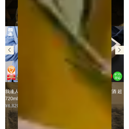
ご試飲いただいたお酒をご購入いただけます
我逢人 純米大吟醸 Y30
超特撰國盛 大吟醸 生酒 超
720ml
〈黒〉
¥6,820 (税込)
¥8,470 (税込)