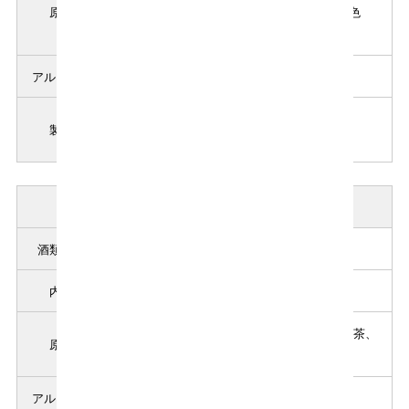
原材料
製造）/ 酸味料、香辛料抽出物、クチナシ色
素、野菜色素
アルコール分
9％
中埜酒造株式会社
製造者
愛知県半田市東本町2丁目24番地
商品説明( ジャスミン梅酒 )
酒類の品目
リキュール
内容量
720ml
ライチ、梅、醸造アルコール、ジャスミン茶、
原材料
糖類（国内製造）/ 酸味料、香料
アルコール分
9％