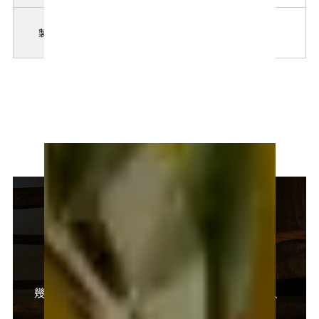
中埜酒造株式会社
製造者
愛知県半田市東本町2丁目24番地
國盛 酒の文化館
幾多の時代を超えて酒造りを行ってきた空間で、
日本酒の文化と知多酒の歴史をたどる。