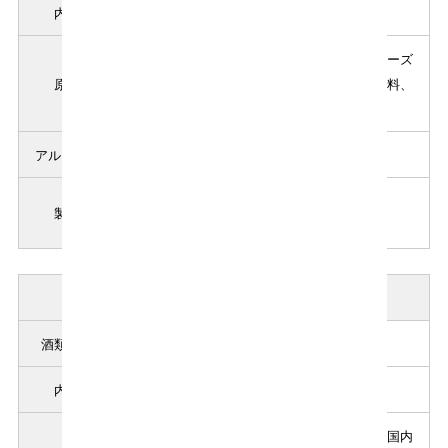
内容量
720ml
梅、レモン、醸造アルコール、果実酒、ローズ
原材料
ヒップ、ローズ、糖類（国内製造）／酸味料、
香料、野菜色素、甘味料（ステビア）
アルコール分
9％
中埜酒造株式会社
製造者
愛知県半田市東本町2丁目24番地
商品説明( ラベンダー梅酒 )
酒類の品目
リキュール
内容量
720ml
梅、醸造アルコール、ラベンダー、糖類（国内