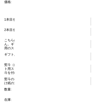
¥2,980
(税込)
価格:
[ポイント還元 29ポイント～]
1本目を選ぶ:
2本目を選ぶ:
こちらは包装できませ
ん。ギフトの方はギフト
用のスリーブになります:
ギフト用のスリーブ:
熨斗（内熨斗不可。ギフ
ト用スリーブの上から熨
斗を付けます）:
熨斗の表書きとお名前(掛
け紙の方は対象外):
数量:
個
在庫:
○