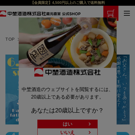
【会員限定】4,500円以上のご購入で送料無料
TOP
ギフト
父の日
中埜酒造のウェブサイトを閲覧するには、
20歳以上である必要があります。
あなたは20歳以上ですか？
はい
いいえ