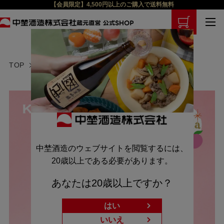
【会員限定】4,500円以上のご購入で送料無料
TOP
フルリア（果実のお酒）
中埜酒造のウェブサイトを閲覧するには、
20歳以上である必要があります。
あなたは20歳以上ですか？
はい
いいえ