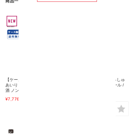
商品一覧
【ケース販売】萬三のあまざけ
萬三のあまざけ あいりっしゅ
あいりっしゅ 360g×12本 / 甘
360g / 甘酒 ノンアルコール /
酒 ノンアルコール /
¥720
(税込)
¥7,776
(税込)