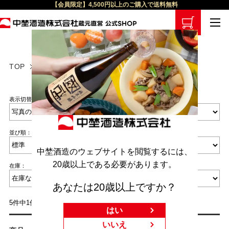
【会員限定】4,500円以上のご購入で送料無料
TOP
木香薔薇のお酒 愛してる
表示切替：
並び順：
中埜酒造のウェブサイトを閲覧するには、
20歳以上である必要があります。
在庫：
あなたは20歳以上ですか？
5件中1件～5件を表示
はい
いいえ