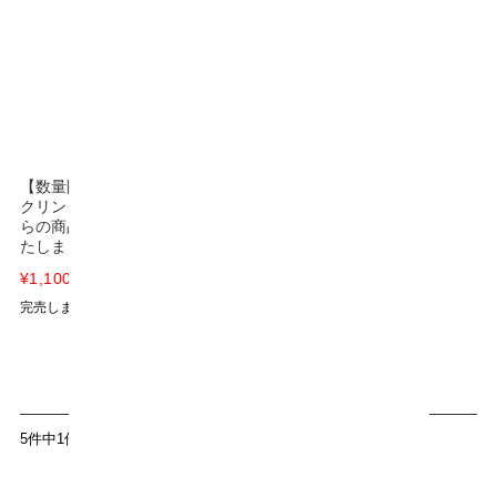
【数量限定】愛してる スパー
クリング 2026年 300ml /こち
らの商品はご好評につき完売い
たしました。
¥1,100
(税込)
完売しました
5件中1件～5件を表示