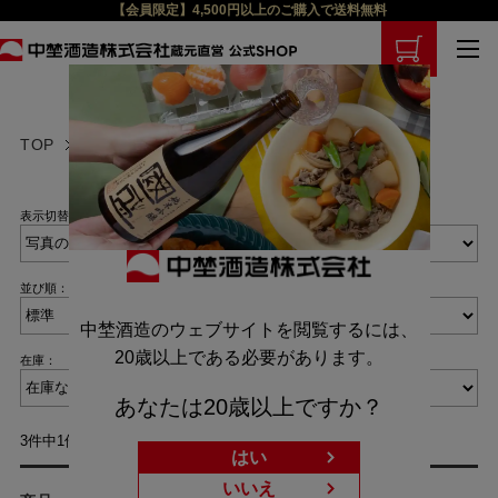
【会員限定】4,500円以上のご購入で送料無料
TOP
商品検索
表示切替：
並び順：
中埜酒造のウェブサイトを閲覧するには、
20歳以上である必要があります。
在庫：
あなたは20歳以上ですか？
3件中1件～3件を表示
はい
いいえ