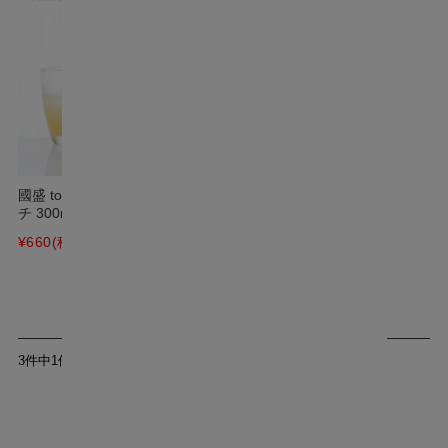
國盛 toromelt トロメルト ピー
チ 300ml
¥660
(税込)
3件中1件～3件を表示