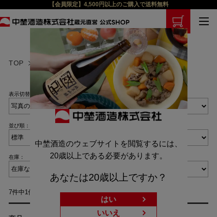
【会員限定】4,500円以上のご購入で送料無料
TOP
商品検索
表示切替：
並び順：
中埜酒造のウェブサイトを閲覧するには、
20歳以上である必要があります。
在庫：
あなたは20歳以上ですか？
7件中1件～7件を表示
はい
いいえ