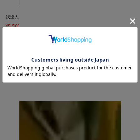
我逢人 純米大吟醸 Y40 720ml
¥5,500
(税込)
7件中1件～7件を表示