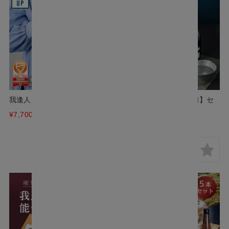
我逢人 純米大吟醸 Y30 720ml
我逢人と能作 酒器【片口】セ
ット Y30
¥7,700
(税込)
¥25,300
(税込)