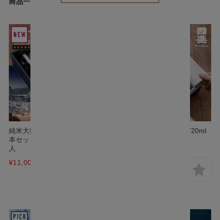
商品一覧
純米大吟醸 飲み比べ 720ml 2
我逢人 純米大吟醸 Y20 720ml
本セット 化粧箱入り 中埜 我逢
¥16,500
(税込)
人
¥11,000
(税込)