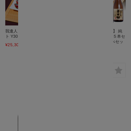
我逢人と 能作【ちろり】 セッ
【送料無料】【蔵元直送】 純
ト Y30
米大吟醸、純米吟醸 計５本セ
ット 愛知の地酒 飲み比べセッ
¥25,300
(税込)
ト
¥16,311
(税込)