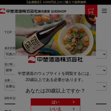
【会員限定】4,500円以上のご購入で送料無料
TOP
商品検索
表示切替：
並び順：
中埜酒造のウェブサイトを閲覧するには、
20歳以上である必要があります。
在庫：
あなたは20歳以上ですか？
6件中1件～6件を表示
はい
いいえ