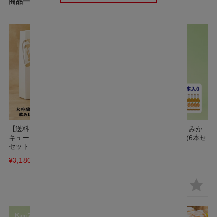
商品一覧
【送料無料】大吟醸 と 果実リ
【ケース販売】フルリア みか
キュール 720ml 飲み比べ 2本
んのお酒 720ml 1ケース(6本セ
セット SA-M
ット)
¥3,180
(税込)
¥7,920
(税込)