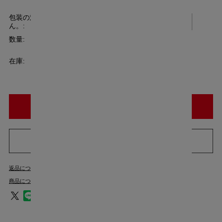
包装の対応はできませ
ん。:
数量:
個
在庫:
○
返品についての詳細はこちら
商品についてのお問い合わせ