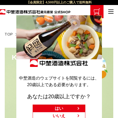
【会員限定】4,500円以上のご購入で送料無料
TOP
フルリア（果実のお酒）
中埜酒造のウェブサイトを閲覧するには、
20歳以上である必要があります。
あなたは20歳以上ですか？
はい
いいえ