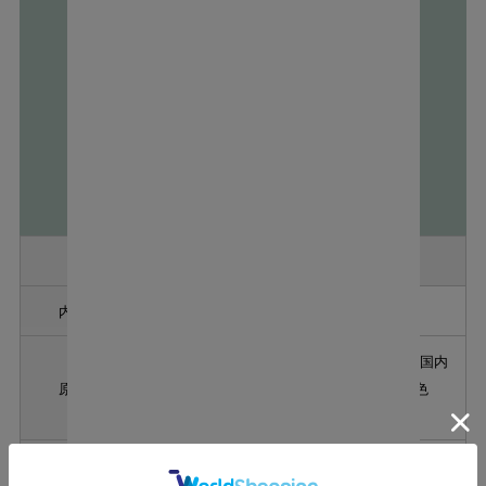
ラベンダー梅酒
内容量
300ml
梅、醸造アルコール、ラベンダー、糖類（国内
原材料
製造）/ 酸味料、香辛料抽出物、クチナシ色
素、野菜色素
アルコール分
９％