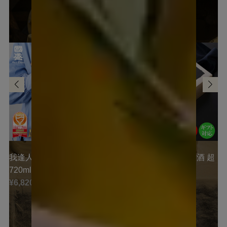
ご試飲いただいたお酒をご購入いただけます
我逢人 純米大吟醸 Y30
超特撰國盛 大吟醸 生酒 超
720ml
〈黒〉
¥6,820 (税込)
¥8,470 (税込)