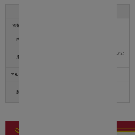
商品説明
酒類の品目
リキュール
内容量
1000ml
梅（国産）、醸造アルコール、紅茶、果糖ぶど
原材料
う糖液糖、砂糖／香料
アルコール分
10％
中埜酒造株式会社
製造者
愛知県半田市東本町2丁目24番地