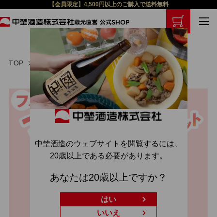
【会員限定】4,500円以上のご購入で送料無料
TOP
フルリア（果実のお酒）
中埜酒造のウェブサイトを閲覧するには、
20歳以上である必要があります。
あなたは20歳以上ですか？
はい
いいえ