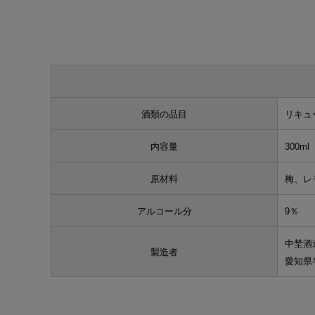
酒類の品目
リキュ
内容量
300ml
原材料
梅、レ
アルコール分
9％
中埜酒
製造者
愛知県