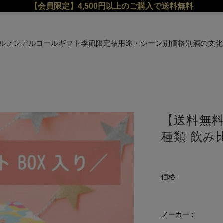
【会員限定】4,500円以上のご購入で送料無料
ル
ノンアルコール
ギフト
季節限定品
用途・シーン別
価格別
酒の文化
【送料無料】
種類 飲み
価格:
メーカー：