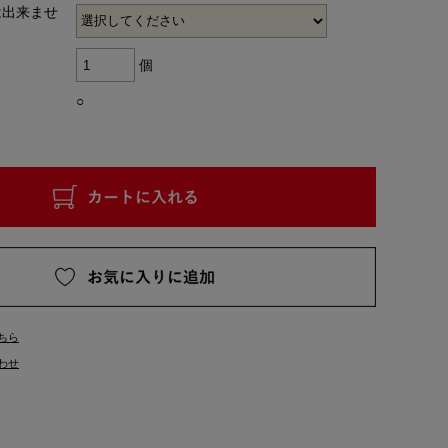
は出来ませ
個
○
ちら
わせ