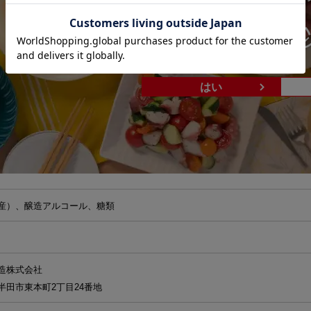
あなたは20歳
はい
商品説明( おばあちゃんの梅酒 )
ール
産）、醸造アルコール、糖類
造株式会社
半田市東本町2丁目24番地