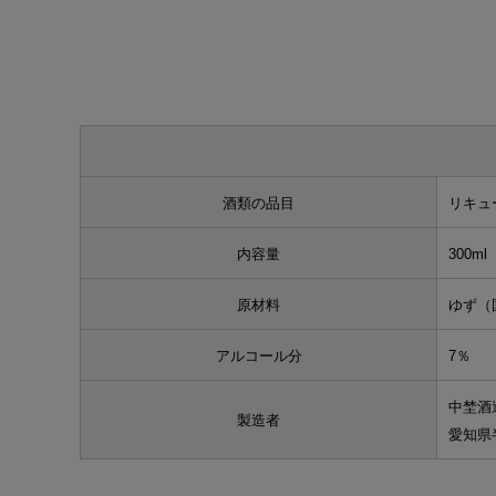
酒類の品目
リキュ
内容量
300ml
原材料
ゆず（
アルコール分
7％
中埜酒
製造者
愛知県