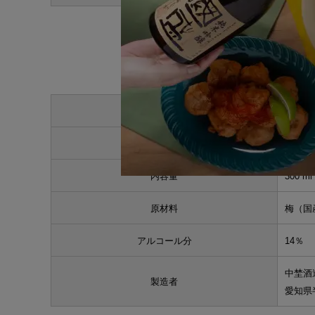
酒類の品目
リキュ
内容量
300 ml
原材料
梅（国
アルコール分
14％
中埜酒
製造者
愛知県