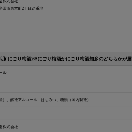
造株式会社
半田市東本町2丁目24番地
明( にごり梅酒)※にごり梅酒かにごり梅酒知多のどちらかが
ール
産）、醸造アルコール、はちみつ、糖類（国内製造）
造株式会社