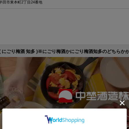
半田市東本町2丁目24番地
( にごり梅酒 知多 )※にごり梅酒かにごり梅酒知多のどちらか
ール
知県産）、醸造アルコール、はちみつ、糖類（国内製造）
中埜酒造のウェブサイ
造株式会社
20歳以上である必要が
半田市東本町2丁目24番地