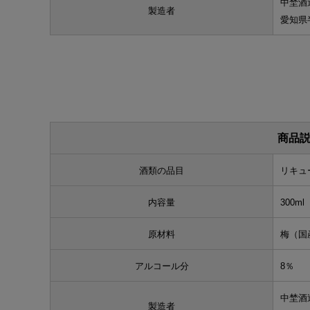
中埜酒
製造者
愛知県
商品説
酒類の品目
リキュ
内容量
300ml
原材料
梅（国
アルコール分
8％
中埜酒
製造者