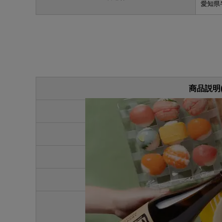
愛知県
商品説明
酒類の品目
リキュ
内容量
300ml
原材料
梅（愛
アルコール分
8％
中埜酒
製造者
愛知県