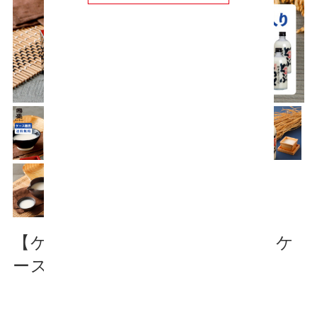
【ケース販売】どぶろく720ml 1ケ
ース(6本セット)