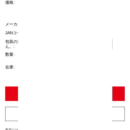
¥12,600
(税込)
価格:
[ポイント還元 126ポイント～]
メーカー：
中埜酒造
JANコード：
4978526150164
包装の対応はできませ
ん。:
数量:
個
在庫:
○
返品についての詳細はこちら