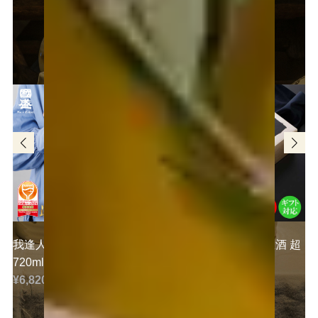
日本酒の文化と知多酒の歴史をたどる。
ご試飲いただいたお酒をご購入いただけます
我逢人 純米大吟醸 Y30
超特撰國盛 大吟醸 生酒 超
720ml
〈黒〉
¥6,820 (税込)
¥8,470 (税込)