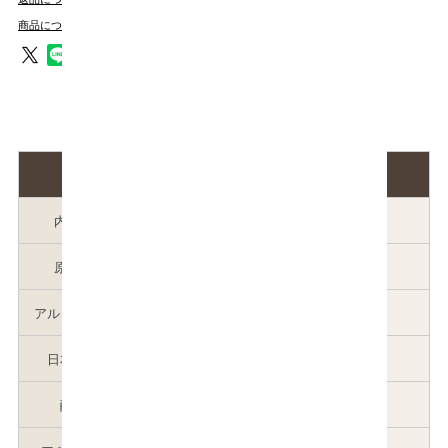
商品についてのお問い合わせ
商品説明
内容量
720ml×6本
原材料
米（国産）・米こうじ（国産米）
アルコール分
14度
日本酒度
-30前後
酸度
1.8前後