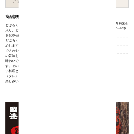
アミノ酸度
1.0前後
商品説明
商品仕様
どぶろく ケース販売 純米タ
どぶろくのケース販売です。720ml 6本
製品名:
イプのどぶろく 720ml 6本
入り。どぶろくは、愛知県契約栽培米
入り
を100%使用して仕込んだ純米づくりの
どぶろくです。仕込んだままをビン詰
ＪＡＮコード:
4978526150164
めしますので、とろっとした口当たり
メーカー:
中埜酒造
でさわやかな酸味とダイレクトにお米
の旨味ををお楽しみいただける濃厚な
味わいです。アルコール度数は14％で
す。その濃厚な味わいは、味付けの濃
い料理と相性抜群で焼肉や、焼き鳥
（タレ）、キムチ鍋などと美味しくお
楽しみいただけます。