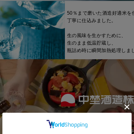
50％まで磨いた酒造好適米を
丁寧に仕込みました。
生の風味を生かすために、
生のまま低温貯蔵し、
瓶詰め時に瞬間加熱処理しま
※冷蔵庫などで冷やしてお飲
香りと味の特長による
酒のタイプ分類表
生の風味が生きた、味も香りもフレッシュなお酒です
中埜酒造のウェブサイ
20歳以上である必要が