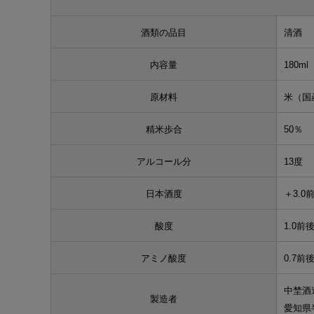
酒類の品目
清酒
内容量
180ml
原材料
米（国
精米歩合
50％
アルコール分
13度
日本酒度
＋3.0
酸度
1.0前
アミノ酸度
0.7前
中埜酒
製造者
愛知県