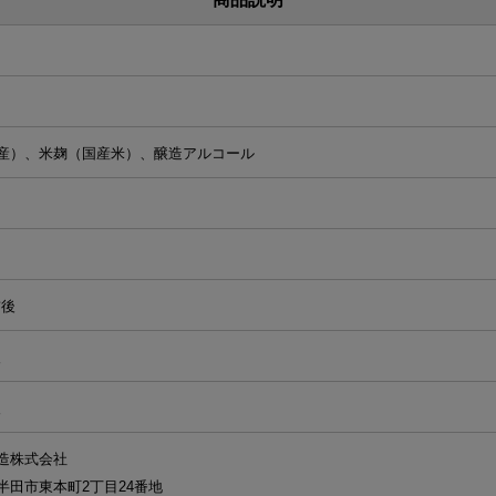
産）、米麹（国産米）、醸造アルコール
前後
後
後
造株式会社
半田市東本町2丁目24番地