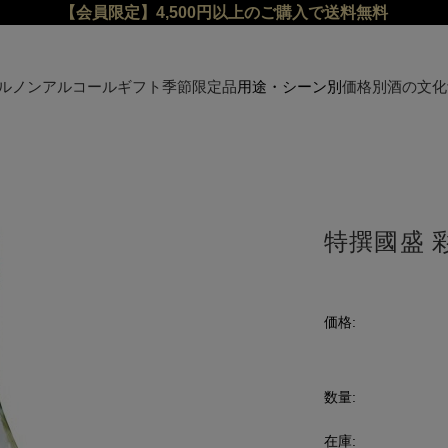
【会員限定】4,500円以上のご購入で送料無料
ル
ノンアルコール
ギフト
季節限定品
用途・シーン別
価格別
酒の文化
特撰國盛 彩
価格:
数量:
在庫: