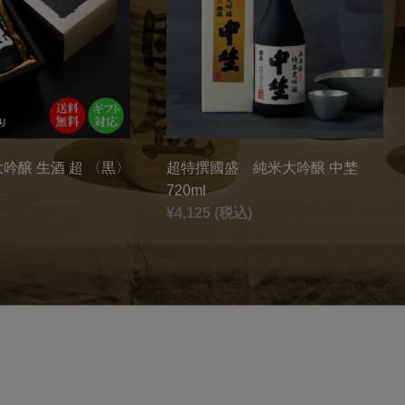
吟醸 生酒 超 〈黒〉
超特撰國盛 純米大吟醸 中埜
720ml
¥4,125 (税込)